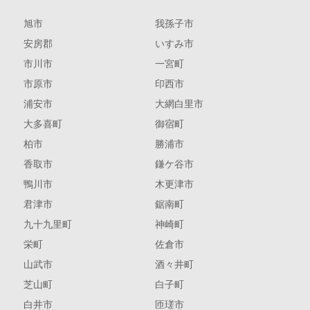
旭市
我孫子市
安房郡
いすみ市
市川市
一宮町
市原市
印西市
浦安市
大網白里市
大多喜町
御宿町
柏市
勝浦市
香取市
鎌ケ谷市
鴨川市
木更津市
君津市
鋸南町
九十九里町
神崎町
栄町
佐倉市
山武市
酒々井町
芝山町
白子町
白井市
匝瑳市