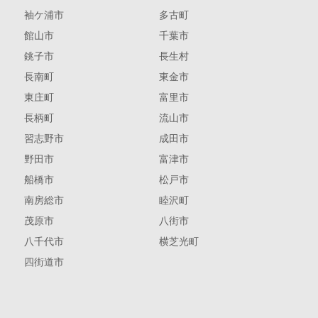
袖ケ浦市
多古町
館山市
千葉市
銚子市
長生村
長南町
東金市
東庄町
富里市
長柄町
流山市
習志野市
成田市
野田市
富津市
船橋市
松戸市
南房総市
睦沢町
茂原市
八街市
八千代市
横芝光町
四街道市