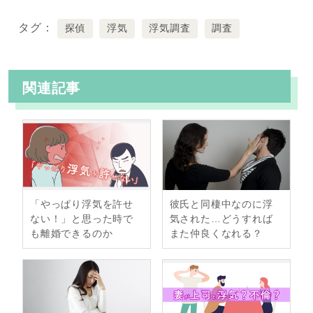
a
w
a
i
タグ
探偵
浮気
浮気調査
調査
c
i
t
n
e
t
e
e
b
t
n
関連記事
o
e
a
o
r
k
「やっぱり浮気を許せ
彼氏と同棲中なのに浮
ない！」と思った時で
気された…どうすれば
も離婚できるのか
また仲良くなれる？