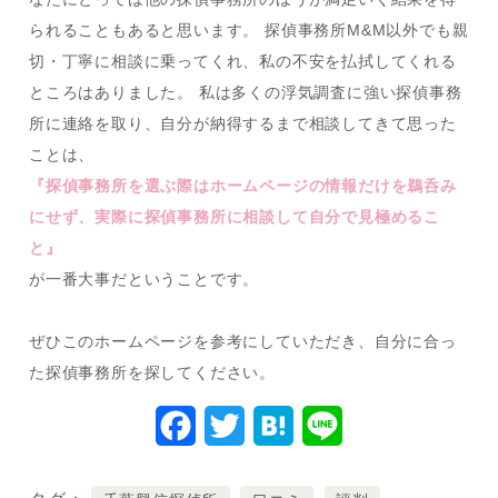
られることもあると思います。 探偵事務所M&M以外でも親
切・丁寧に相談に乗ってくれ、私の不安を払拭してくれる
ところはありました。 私は多くの浮気調査に強い探偵事務
所に連絡を取り、自分が納得するまで相談してきて思った
ことは、
『探偵事務所を選ぶ際はホームページの情報だけを鵜呑み
にせず、実際に探偵事務所に相談して自分で見極めるこ
と』
が一番大事だということです。
ぜひこのホームページを参考にしていただき、自分に合っ
た探偵事務所を探してください。
F
T
H
L
a
w
a
i