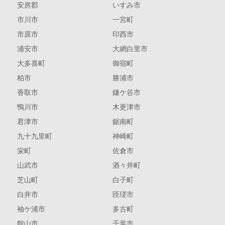
安房郡
いすみ市
市川市
一宮町
市原市
印西市
浦安市
大網白里市
大多喜町
御宿町
柏市
勝浦市
香取市
鎌ケ谷市
鴨川市
木更津市
君津市
鋸南町
九十九里町
神崎町
栄町
佐倉市
山武市
酒々井町
芝山町
白子町
白井市
匝瑳市
袖ケ浦市
多古町
館山市
千葉市