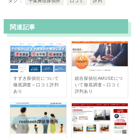
タグ
千葉興信探偵所
口コミ
評判
c
i
t
n
e
t
e
e
b
t
n
関連記事
o
e
a
o
r
k
すずき探偵社について
総合探偵社AMUSEにつ
徹底調査～口コミ評判
いて徹底調査～口コミ
あり
評判あり