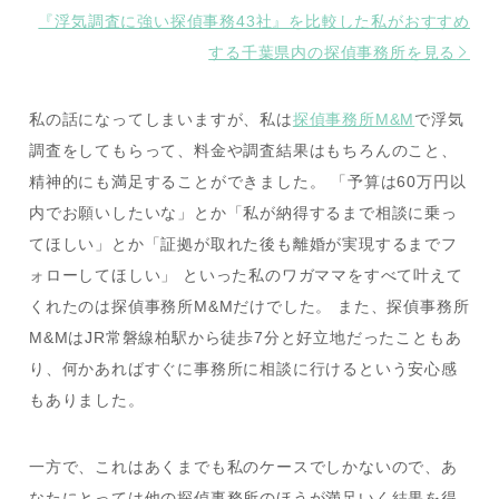
『浮気調査に強い探偵事務43社』を比較した私がおすすめ
する千葉県内の探偵事務所を見る
私の話になってしまいますが、私は
探偵事務所M&M
で浮気
調査をしてもらって、料金や調査結果はもちろんのこと、
精神的にも満足することができました。 「予算は60万円以
内でお願いしたいな」とか「私が納得するまで相談に乗っ
てほしい」とか「証拠が取れた後も離婚が実現するまでフ
ォローしてほしい」 といった私のワガママをすべて叶えて
くれたのは探偵事務所M&Mだけでした。 また、探偵事務所
M&MはJR常磐線柏駅から徒歩7分と好立地だったこともあ
り、何かあればすぐに事務所に相談に行けるという安心感
もありました。
一方で、これはあくまでも私のケースでしかないので、あ
なたにとっては他の探偵事務所のほうが満足いく結果を得