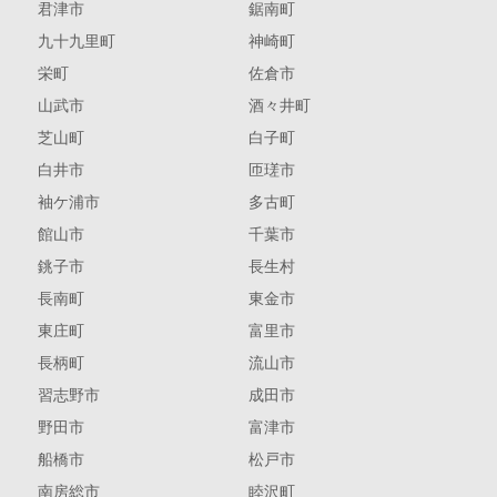
君津市
鋸南町
九十九里町
神崎町
栄町
佐倉市
山武市
酒々井町
芝山町
白子町
白井市
匝瑳市
袖ケ浦市
多古町
館山市
千葉市
銚子市
長生村
長南町
東金市
東庄町
富里市
長柄町
流山市
習志野市
成田市
野田市
富津市
船橋市
松戸市
南房総市
睦沢町