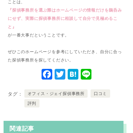
ことは、
『探偵事務所を選ぶ際はホームページの情報だけを鵜呑み
にせず、実際に探偵事務所に相談して自分で見極めるこ
と』
が一番大事だということです。
ぜひこのホームページを参考にしていただき、自分に合っ
た探偵事務所を探してください。
F
T
H
L
a
w
a
i
オフィス・ジェイ探偵事務所
口コミ
タグ
c
i
t
n
評判
e
t
e
e
b
t
n
o
e
a
関連記事