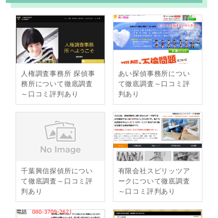
o
r
k
人権調査事務所 探偵事
あい探偵事務所につい
務所について徹底調査
て徹底調査～口コミ評
～口コミ評判あり
判あり
千葉興信探偵所につい
有限会社スピリッツア
て徹底調査～口コミ評
ークについて徹底調査
判あり
～口コミ評判あり