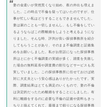
妻の金遣いが突然荒くなり始め、夜の外出も増えま
した。この時点で不倫を疑ってはいたのですが、仕
事が忙しい私はどうすることもできませんでした。
妻は家のことも一切しませんし、もし不倫をしてい
るようならばこの際離婚をしようと考えるようにな
りました。そんな時、評判が良い探偵事務所を紹介
してもらうことがあり、そのまま不倫調査と証拠集
めをお願いしました。私がお世話になった探偵事務
所はとにかく不倫調査の実績が多く、踏査を失敗し
た場合の無料延長や調査費の割引などサービスも充
実していました。この探偵事務所に任せておけば絶
対に大丈夫という安心感はありがたかったです。実
際、調査結果はとても満足のいくもので、妻の不倫
は決定的だったため離婚をすることにしました。有
利に離婚をするのに必要な不倫の証拠や資料もきっ
ちりと揃えてくれて、最後まで頼りになる探偵事務