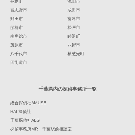
長柄町
流山市
習志野市
成田市
野田市
富津市
船橋市
松戸市
南房総市
睦沢町
茂原市
八街市
八千代市
横芝光町
四街道市
千葉県内の探偵事務所一覧
総合探偵社AMUSE
HAL探偵社
千葉探偵社ALG
探偵事務所MR 千葉駅前相談室