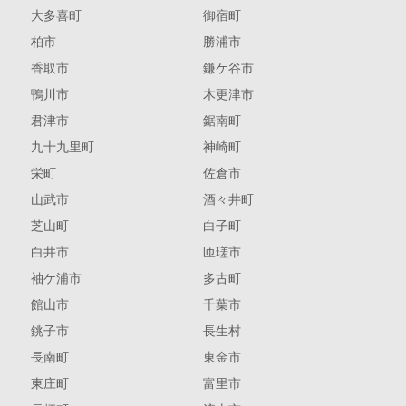
大多喜町
御宿町
柏市
勝浦市
香取市
鎌ケ谷市
鴨川市
木更津市
君津市
鋸南町
九十九里町
神崎町
栄町
佐倉市
山武市
酒々井町
芝山町
白子町
白井市
匝瑳市
袖ケ浦市
多古町
館山市
千葉市
銚子市
長生村
長南町
東金市
東庄町
富里市