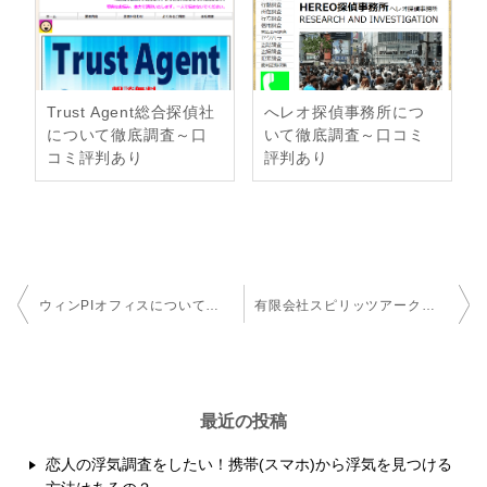
Trust Agent総合探偵社
へレオ探偵事務所につ
について徹底調査～口
いて徹底調査～口コミ
コミ評判あり
評判あり
投
ウィンPIオフィスについて徹底調査～口コミ評判あり
有限会社スピリッツアークについて徹底調査～口コミ評判あり
稿
ナ
ビ
最近の投稿
ゲ
恋人の浮気調査をしたい！携帯(スマホ)から浮気を見つける
ー