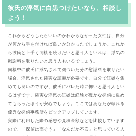
彼氏の浮気に白黒つけたいなら、相談し
よう！
これからどうしたらいいのかわからなかった女性は、自分
が何から手を付ければ良いか分かったでしょうか。これか
ら彼氏と上手く同棲を続けたいと思う人もいれば、浮気の
慰謝料を取りたいと思う人もいるでしょう。
同棲中に彼氏に浮気されて傷ついた分の慰謝料を取りたい
場合、浮気された確実な証拠が必要です。自分で証拠を集
めても良いのですが、彼氏にバレた時に怖いと思う人もい
るはずです。確実な浮気の証拠は経験が豊かな探偵に集め
てもらったほうが安心でしょう。ここではあなたが頼れる
優秀な探偵事務所をピックアップしています。
実際に利用した際の感想や見積金額などを比較しています
ので、「探偵は高そう」「なんだか不安」と思っている人