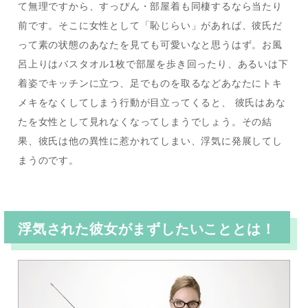
て無理ですから、すっぴん・部屋着も同棲するなら当たり
前です。そこに女性として「恥じらい」があれば、彼氏だ
って素の状態のあなたを見ても可愛いなと思うはず。お風
呂上りはバスタオル1枚で部屋を歩き回ったり、あるいは下
着姿でキッチンに立つ、足でものを取るなどあなたにトキ
メキをなくしてしまう行動が目立ってくると、 彼氏はあな
たを女性として見れなくなってしまうでしょう。その結
果、彼氏は他の異性に惹かれてしまい、浮気に発展してし
まうのです。
浮気された彼女がまずしたいこととは！