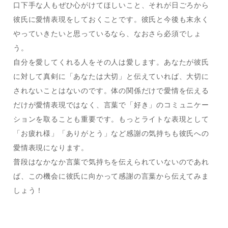
口下手な人もぜひ心がけてほしいこと、それが日ごろから
彼氏に愛情表現をしておくことです。彼氏と今後も末永く
やっていきたいと思っているなら、なおさら必須でしょ
う。
自分を愛してくれる人をその人は愛します。あなたが彼氏
に対して真剣に「あなたは大切」と伝えていれば、大切に
されないことはないのです。体の関係だけで愛情を伝える
だけが愛情表現ではなく、言葉で「好き」のコミュニケー
ションを取ることも重要です。もっとライトな表現として
「お疲れ様」「ありがとう」など感謝の気持ちも彼氏への
愛情表現になります。
普段はなかなか言葉で気持ちを伝えられていないのであれ
ば、この機会に彼氏に向かって感謝の言葉から伝えてみま
しょう！