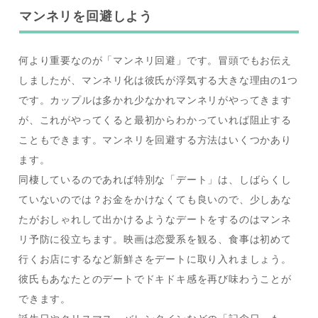
マンネリを回避しよう
何より重要なのが「マンネリ回避」です。冒頭でもお伝え
しましたが、マンネリ化は彼氏が浮気する大きな理由の1つ
です。カップルは多かれ少なかれマンネリがやってきます
が、これがやってくると最初からわかっていれば阻止する
こともできます。マンネリを回避する方法はいくつかあり
ます。
同棲しているのであれば特別な「デート」は、しばらくし
ていないのでは？お金をかけなくても良いので、少しあな
たがおしゃれして出かけるようなデートをするのはマンネ
リ予防に役立ちます。映画は恋愛系を観る、食事は初めて
行くお店にするなど新鮮さをデートに取り入れましょう。
彼氏もあなたとのデートでドキドキ感を再び味わうことが
できます。