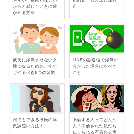
やすい？旦那が怪しい
気調査する方法と注意
かもと感じたときに確
点
かめる方法
彼氏に浮気させない女
LINEの誤送信で浮気が
性になるための、今す
分かった場合にすべき
ぐやるべき8つの習慣
こと
誰でもできる彼氏の浮
不倫する人ってどんな
気調査の方法！
人？不倫された私だら
伝えられる不倫の真実