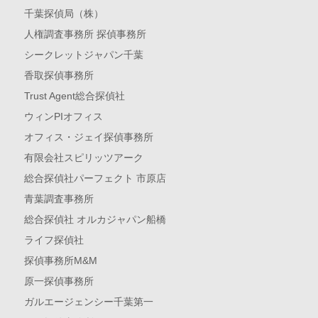
千葉探偵局（株）
人権調査事務所 探偵事務所
シークレットジャパン千葉
香取探偵事務所
Trust Agent総合探偵社
ウィンPIオフィス
オフィス・ジェイ探偵事務所
有限会社スピリッツアーク
総合探偵社パーフェクト 市原店
青葉調査事務所
総合探偵社 オルカジャパン船橋
ライフ探偵社
探偵事務所M&M
原一探偵事務所
ガルエージェンシー千葉第一