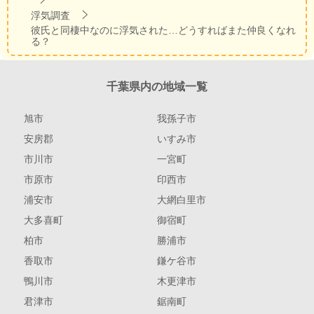
浮気調査
彼氏と同棲中なのに浮気された…どうすればまた仲良くなれ
る？
千葉県内の地域一覧
旭市
我孫子市
安房郡
いすみ市
市川市
一宮町
市原市
印西市
浦安市
大網白里市
大多喜町
御宿町
柏市
勝浦市
香取市
鎌ケ谷市
鴨川市
木更津市
君津市
鋸南町