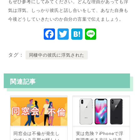
もぜひ参考にしてみてください。どんな理由があっても浮
気は浮気、しっかり彼氏と話し合いをして、あなた自身も
今後どうしていきたいのか自分の言葉で伝えましょう。
F
T
H
L
a
w
a
i
タグ
同棲中の彼氏に浮気された
c
i
t
n
e
t
e
e
b
t
n
関連記事
o
e
a
o
r
k
同窓会は不倫が発生し
実は危険？iPhoneで浮