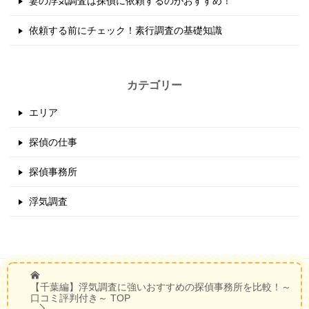
妻の浮気調査は探偵に依頼するのがおすすめ！
依頼する前にチェック！素行調査の基礎知識
カテゴリー
エリア
探偵の仕事
探偵事務所
浮気調査
【千葉編】浮気調査に強いおすすめの探偵事務所を比較！～
口コミ評判付き～
TOP