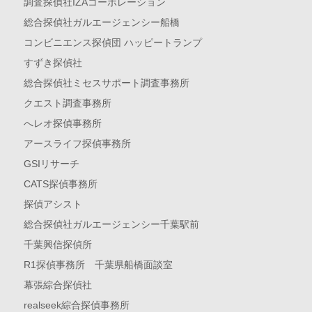
調査探偵社IZAコーポレーション
総合探偵社ガルエージェンシー船橋
コンビニエンス探偵団 ハッピートランプ
すずき探偵社
総合探偵社ミセスサポート調査事務所
クエスト調査事務所
へレオ探偵事務所
アースライフ探偵事務所
GSIリサーチ
CATS探偵事務所
探偵アシスト
総合探偵社ガルエージェンシー千葉駅前
千葉興信探偵所
R1探偵事務所 千葉県船橋面談室
幕張綜合探偵社
realseek綜合探偵事務所