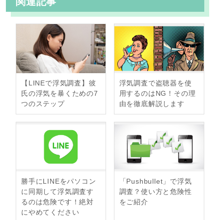
関連記事
o
e
a
o
r
k
【LINEで浮気調査】彼
浮気調査で盗聴器を使
氏の浮気を暴くための7
用するのはNG！その理
つのステップ
由を徹底解説します
勝手にLINEをパソコン
「Pushbullet」で浮気
に同期して浮気調査す
調査？使い方と危険性
るのは危険です！絶対
をご紹介
にやめてください