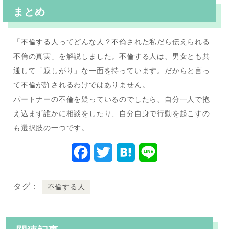
まとめ
「不倫する人ってどんな人？不倫された私だら伝えられる
不倫の真実」を解説しました。不倫する人は、男女とも共
通して「寂しがり」な一面を持っています。だからと言っ
て不倫が許されるわけではありません。
パートナーの不倫を疑っているのでしたら、自分一人で抱
え込まず誰かに相談をしたり、自分自身で行動を起こすの
も選択肢の一つです。
F
T
H
L
a
w
a
i
タグ
不倫する人
c
i
t
n
e
t
e
e
b
t
n