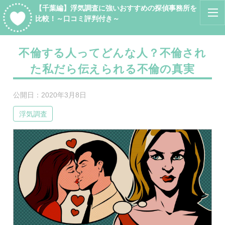
【千葉編】浮気調査に強いおすすめの探偵事務所を
比較！～口コミ評判付き～
不倫する人ってどんな人？不倫され
た私だら伝えられる不倫の真実
公開日：
2020年3月8日
浮気調査