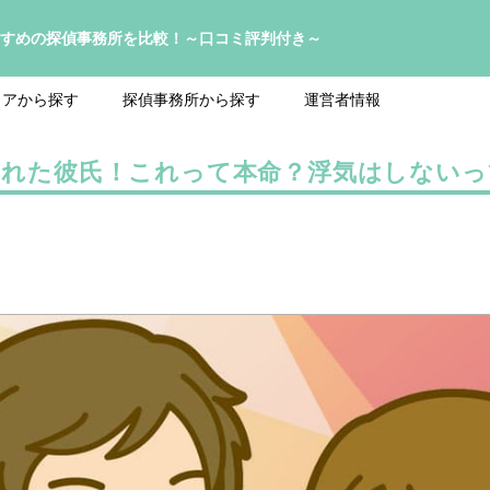
すめの探偵事務所を比較！～口コミ評判付き～
リアから探す
探偵事務所から探す
運営者情報
くれた彼氏！これって本命？浮気はしないっ