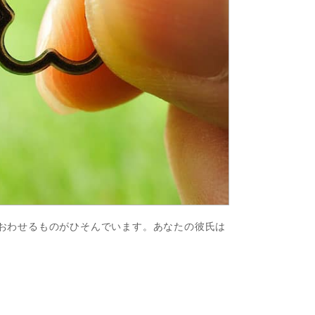
おわせるものがひそんでいます。あなたの彼氏は