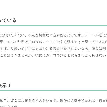
っている
どかけたくない、そんな切実な本音もあるようです。デートが週に
思っている彼氏は「おうちデート」で安く済まそうと思っているの
トばかり続いてどこにも出かける素振りを見せないなら、彼氏は明
ことはできませんが、彼女にカッコつける姿勢もまったく見せない
表示！
めて、彼女に合鍵を渡す人もいます。確かに合鍵を預かれば、彼女