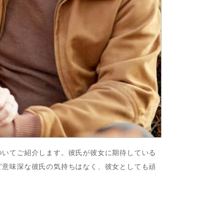
ついてご紹介します。彼氏が彼女に期待している
ど意味深な彼氏の気持ちはなく、彼女としても頑