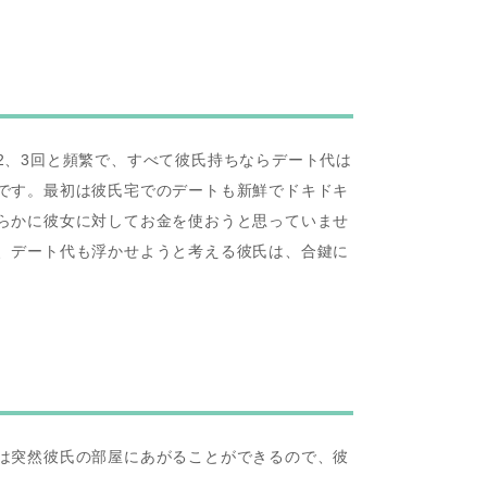
2、3回と頻繁で、すべて彼氏持ちならデート代は
です。最初は彼氏宅でのデートも新鮮でドキドキ
らかに彼女に対してお金を使おうと思っていませ
、デート代も浮かせようと考える彼氏は、合鍵に
は突然彼氏の部屋にあがることができるので、彼