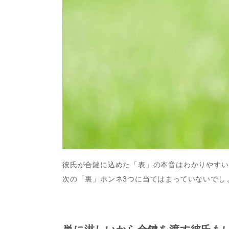
彼氏が合鍵に込めた「表」の本音はわかりやすい
次の「裏」ホンネ3つに当てはまっていないでし