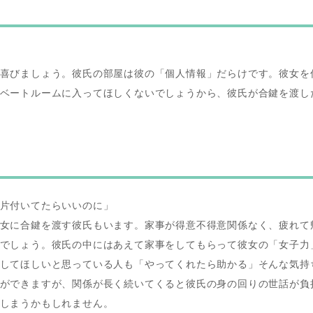
喜びましょう。彼氏の部屋は彼の「個人情報」だらけです。彼女を
ベートルームに入ってほしくないでしょうから、彼氏が合鍵を渡し
片付いてたらいいのに」
女に合鍵を渡す彼氏もいます。家事が得意不得意関係なく、疲れて
でしょう。彼氏の中にはあえて家事をしてもらって彼女の「女子力
してほしいと思っている人も「やってくれたら助かる」そんな気持
ができますが、関係が長く続いてくると彼氏の身の回りの世話が負
しまうかもしれません。