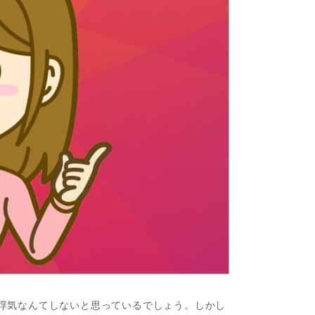
浮気なんてしないと思っているでしょう。しかし