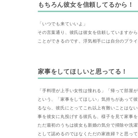
もちろん彼女を信頼してるから！
「いつでも来ていいよ」
その言葉通り、彼氏は彼女を信頼していますから
ことができるのです。浮気相手には自分のプライ
家事をしてほしいと思ってる！
「手料理が上手い女性は憧れる」「帰って部屋が
という、「家事をしてほしい」気持ちがあって彼
るなら、彼氏にとってこれ以上有難いことはない
事を彼女に丸投げする彼氏も、様子を見て家事を
ただ最初のうちは彼女も新婚の気分で掃除や洗濯
として認めるのではなくただの家政婦？と思って