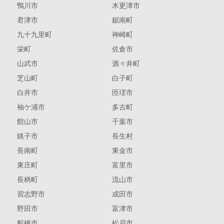
鴨川市
木更津市
君津市
鋸南町
九十九里町
神崎町
栄町
佐倉市
山武市
酒々井町
芝山町
白子町
白井市
匝瑳市
袖ケ浦市
多古町
館山市
千葉市
銚子市
長生村
長南町
東金市
東庄町
富里市
長柄町
流山市
習志野市
成田市
野田市
富津市
船橋市
松戸市