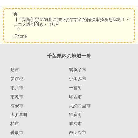
【千葉編】浮気調査に強いおすすめの探偵事務所を比較！～
口コミ評判付き～
TOP
iPhone
千葉県内の地域一覧
旭市
我孫子市
安房郡
いすみ市
市川市
一宮町
市原市
印西市
浦安市
大網白里市
大多喜町
御宿町
柏市
勝浦市
香取市
鎌ケ谷市