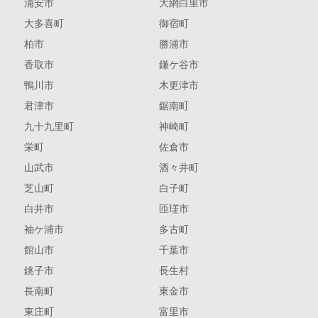
浦安市
大網白里市
大多喜町
御宿町
柏市
勝浦市
香取市
鎌ケ谷市
鴨川市
木更津市
君津市
鋸南町
九十九里町
神崎町
栄町
佐倉市
山武市
酒々井町
芝山町
白子町
白井市
匝瑳市
袖ケ浦市
多古町
館山市
千葉市
銚子市
長生村
長南町
東金市
東庄町
富里市