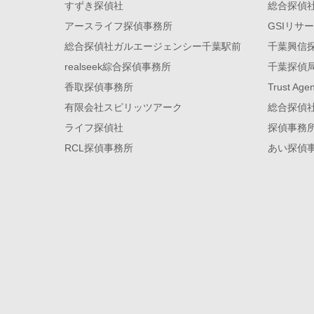
すずき探偵社
総合探偵
アースライフ探偵事務所
GSIリサ
総合探偵社ガルエージェンシー千葉駅前
千葉興信
realseek綜合探偵事務所
千葉探偵
香取探偵事務所
Trust A
有限会社スピリッツアーク
総合探偵
ライフ探偵社
探偵事務所
RCL探偵事務所
あい探偵