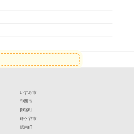
いすみ市
印西市
御宿町
鎌ケ谷市
鋸南町