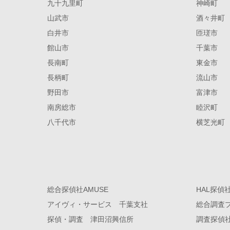
九十九里町
神崎町
山武市
酒々井町
白井市
匝瑳市
館山市
千葉市
長南町
東金市
長柄町
流山市
野田市
富津市
南房総市
睦沢町
八千代市
横芝光町
総合探偵社AMUSE
HAL探偵
アイヴィ・サービス 千葉支社
総合調査
探偵・調査 津田沼興信所
調査探偵社