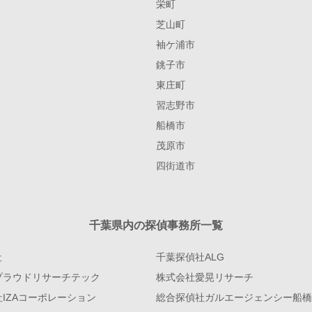
栄町
芝山町
袖ケ浦市
銚子市
東庄町
習志野市
船橋市
茂原市
四街道市
千葉県内の探偵事務所一覧
社
千葉探偵社ALG
プラウドリサーチテック
株式会社愛晃リサーチ
IZAコーポレーション
総合探偵社ガルエージェンシー船橋