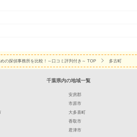
すめの探偵事務所を比較！～口コミ評判付き～
TOP
多古町
千葉県内の地域一覧
安房郡
市原市
市
大多喜町
香取市
君津市