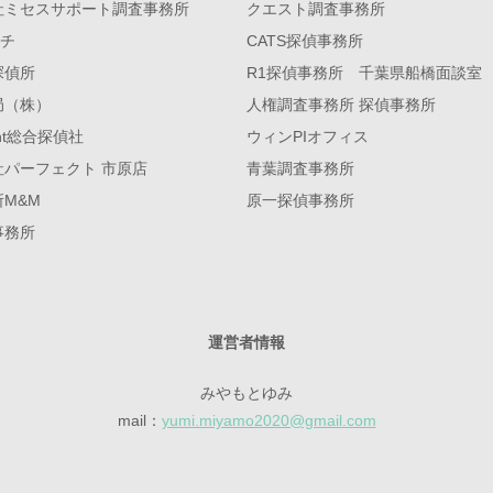
社ミセスサポート調査事務所
クエスト調査事務所
ーチ
CATS探偵事務所
探偵所
R1探偵事務所 千葉県船橋面談室
局（株）
人権調査事務所 探偵事務所
gent総合探偵社
ウィンPIオフィス
社パーフェクト 市原店
青葉調査事務所
M&M
原一探偵事務所
事務所
運営者情報
みやもとゆみ
mail：
yumi.miyamo2020@gmail.com